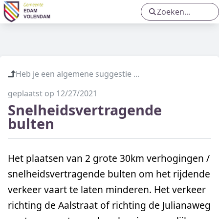
Toekomst van het Boelenspark
Centrumplein Oosthuizen
Heb je een algemene suggestie ...
Groot onderhoud Oude Kom
geplaatst op 12/27/2021
Groot onderhoud Molenweg e.o. in
Snelheidsvertragende
Volendam
bulten
Het plaatsen van 2 grote 30km verhogingen /
snelheidsvertragende bulten om het rijdende
verkeer vaart te laten minderen. Het verkeer
richting de Aalstraat of richting de Julianaweg