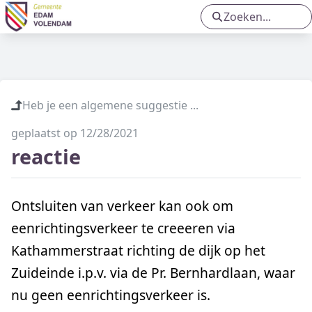
Toekomst van het Boelenspark
Centrumplein Oosthuizen
Heb je een algemene suggestie ...
Groot onderhoud Oude Kom
geplaatst op 12/28/2021
Groot onderhoud Molenweg e.o. in
reactie
Volendam
Ontsluiten van verkeer kan ook om
eenrichtingsverkeer te creeeren via
Kathammerstraat richting de dijk op het
Zuideinde i.p.v. via de Pr. Bernhardlaan, waar
nu geen eenrichtingsverkeer is.