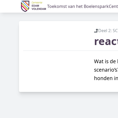
Toekomst van het Boelenspark
Cent
Groot onderhoud Molenweg e.o. in Volendam
Deel 2: S
reac
Wat is de
scenario’s
honden i