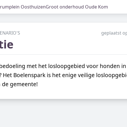
rumplein Oosthuizen
Groot onderhoud Oude Kom
CENARIO'S
geplaatst o
tie
 bedoeling met het losloopgebied voor honden in
? Het Boelenspark is het enige veilige losloopgeb
n de gemeente!